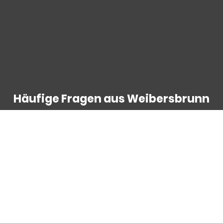
Häufige Fragen aus Weibersbrunn
Ich hatte einen Wildunfall auf
einer der Waldstrecken rund um
Weibersbrunn – übernimmt die
Versicherung das?