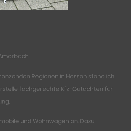
n Amorbach
grenzenden Regionen in Hessen stehe ich
rstelle fachgerechte Kfz-Gutachten für
ung.
hnmobile und Wohnwagen an. Dazu