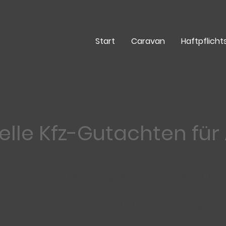
Start
Caravan
Haftpflich
nelle Kfz-Gutachten fü
Kfz-Sachverständiger – kompetent, z
25 Jahren Branchenerfahrung.