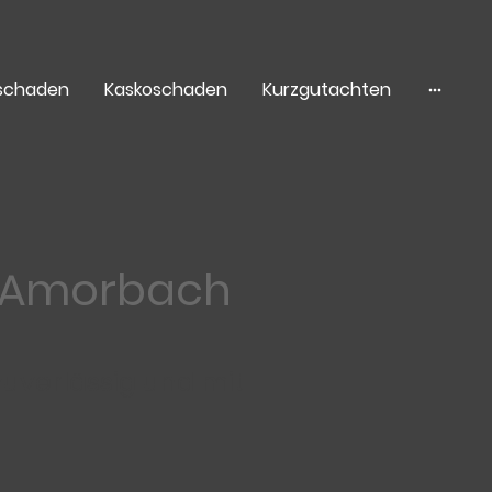
tschaden
Kaskoschaden
Kurzgutachten
r Amorbach
uverlässig und mit