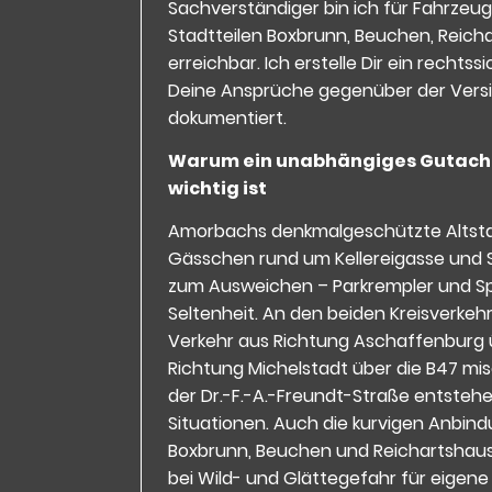
Sachverständiger bin ich für Fahrzeu
Stadtteilen Boxbrunn, Beuchen, Reich
erreichbar. Ich erstelle Dir ein recht
Deine Ansprüche gegenüber der Versi
dokumentiert.
Warum ein unabhängiges Gutach
wichtig ist
Amorbachs denkmalgeschützte Altstad
Gässchen rund um Kellereigasse und S
zum Ausweichen – Parkrempler und Spi
Seltenheit. An den beiden Kreisverke
Verkehr aus Richtung Aschaffenburg 
Richtung Michelstadt über die B47 mi
der Dr.-F.-A.-Freundt-Straße entstehe
Situationen. Auch die kurvigen Anbin
Boxbrunn, Beuchen und Reichartshau
bei Wild- und Glättegefahr für eigene S