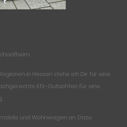
Schaafheim
gionen in Hessen stehe ich Dir für eine
fachgerechte Kfz-Gutachten für eine
.
hnmobile und Wohnwagen an. Dazu