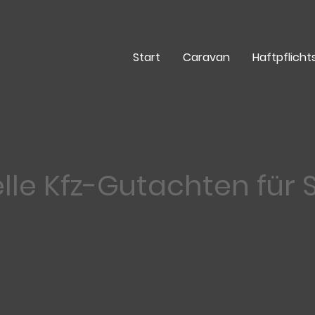
Start
Caravan
Haftpflich
elle Kfz-Gutachten für
Kfz-Sachverständiger – kompetent, z
25 Jahren Branchenerfahrung.