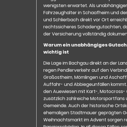
wenigsten erwartet. Als unabhängiger
Fahrzeughalter in Schaafheim und de
und Schlierbach direkt vor Ort erreichba
rechtssicheres Schadengutachten, d
der Versicherung vollständig dokument
Warum ein unabhängiges Gutacht
wichtig ist
Die Lage im Bachgau direkt an der Lan
regen Pendlerverkehr auf den Verbin
Großostheim, Mömlingen und Aschaff
Auffahr- und Abbiegeunfällen kommt.
den Auewiesen mit Kart-, Motocross-
zusätzlich zahlreiche Motorsportfans 
Gemeinde. Auch der historische Ortsk
ehemaligen Stadtmauer geprägten Ga
Weihnachtsmarkt im Advent sorgen re
Rangierschäden. In all diesen Fällen so