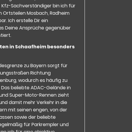
 Kfz-Sachverständiger bin ich für
n Ortsteilen Mosbach, Radheim
r. Ich erstelle Dir ein
as Deine Ansprüche gegenüber
iert.
en in Schaafheim besonders
desgrenze zu Bayern sorgt für
dungsstraßen Richtung
enburg, wodurch es häufig zu
 Das beliebte ADAC-Gelände in
 und Super-Moto-Rennen zieht
und damit mehr Verkehr in die
ern mit seinen engen, von der
ssen sowie der beliebte
gelmäßig für Parkrempler und
rge ich für eine objektive