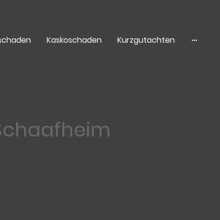
tschaden
Kaskoschaden
Kurzgutachten
 Schaafheim
uverlässig und mit