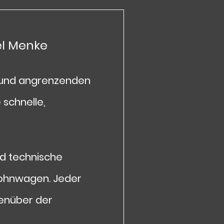
el Menke
g und angrenzenden
 schnelle,
d technische
Wohnwagen. Jeder
genüber der