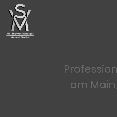
Profession
am Main,