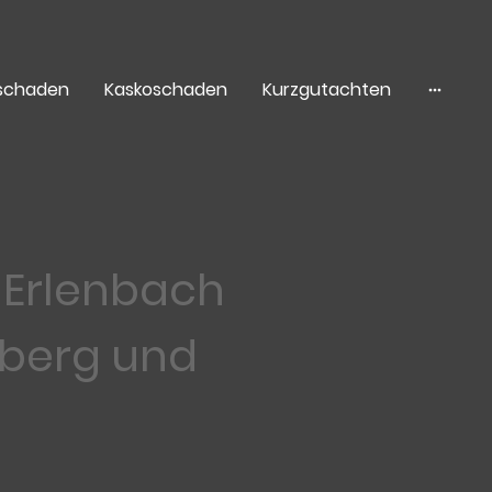
tschaden
Kaskoschaden
Kurzgutachten
r Erlenbach
nberg und